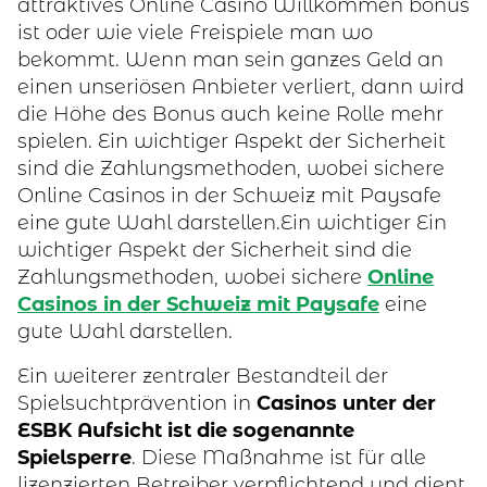
attraktives Online Casino Willkommen bonus
ist oder wie viele Freispiele man wo
bekommt. Wenn man sein ganzes Geld an
einen unseriösen Anbieter verliert, dann wird
die Höhe des Bonus auch keine Rolle mehr
spielen. Ein wichtiger Aspekt der Sicherheit
sind die Zahlungsmethoden, wobei sichere
Online Casinos in der Schweiz mit Paysafe
eine gute Wahl darstellen.Ein wichtiger Ein
wichtiger Aspekt der Sicherheit sind die
Zahlungsmethoden, wobei sichere
Online
Casinos in der Schweiz mit Paysafe
eine
gute Wahl darstellen.
Ein weiterer zentraler Bestandteil der
Spielsuchtprävention in
Casinos unter der
ESBK Aufsicht ist die sogenannte
Spielsperre
. Diese Maßnahme ist für alle
lizenzierten Betreiber verpflichtend und dient