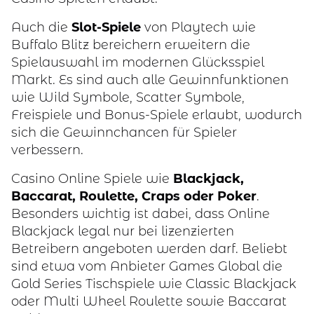
Auch die
Slot-Spiele
von Playtech wie
Buffalo Blitz bereichern erweitern die
Spielauswahl im modernen Glücksspiel
Markt. Es sind auch alle Gewinnfunktionen
wie Wild Symbole, Scatter Symbole,
Freispiele und Bonus-Spiele erlaubt, wodurch
sich die Gewinnchancen für Spieler
verbessern.
Casino Online Spiele wie
Blackjack,
Baccarat, Roulette, Craps oder Poker
.
Besonders wichtig ist dabei, dass Online
Blackjack legal nur bei lizenzierten
Betreibern angeboten werden darf. Beliebt
sind etwa vom Anbieter Games Global die
Gold Series Tischspiele wie Classic Blackjack
oder Multi Wheel Roulette sowie Baccarat