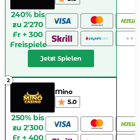
240% bis
zu 2'270
Fr + 300
Freispiele
Jetzt Spielen
Mino
5.0
250% bis
zu 2'300
Fr + 400