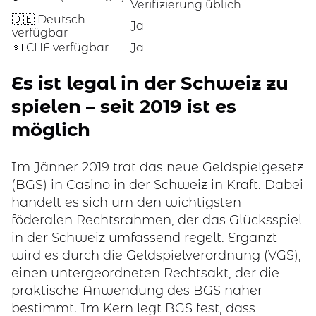
Verifizierung üblich
🇩🇪 Deutsch
Ja
verfügbar
💵 CHF verfügbar
Ja
Es ist legal in der Schweiz zu
spielen – seit 2019 ist es
möglich
Im Jänner 2019 trat das neue Geldspielgesetz
(BGS) in Casino in der Schweiz in Kraft. Dabei
handelt es sich um den wichtigsten
föderalen Rechtsrahmen, der das Glücksspiel
in der Schweiz umfassend regelt. Ergänzt
wird es durch die Geldspielverordnung (VGS),
einen untergeordneten Rechtsakt, der die
praktische Anwendung des BGS näher
bestimmt. Im Kern legt BGS fest, dass