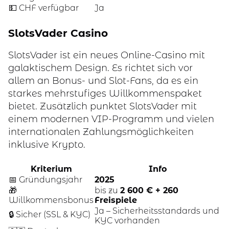
💵 CHF verfügbar
Ja
SlotsVader Casino
SlotsVader ist ein neues Online-Casino mit
galaktischem Design. Es richtet sich vor
allem an Bonus- und Slot-Fans, da es ein
starkes mehrstufiges Willkommenspaket
bietet. Zusätzlich punktet SlotsVader mit
einem modernen VIP-Programm und vielen
internationalen Zahlungsmöglichkeiten
inklusive Krypto.
Kriterium
Info
📅 Gründungsjahr
2025
🎁
bis zu
2 600 € + 260
Willkommensbonus
Freispiele
Ja – Sicherheitsstandards und
🔒 Sicher (SSL & KYC)
KYC vorhanden