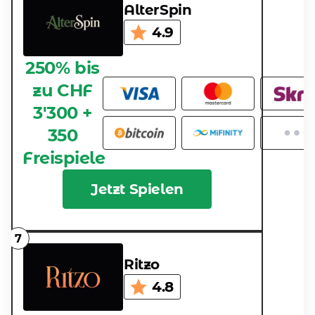
AlterSpin
4.9
250% bis
zu CHF
3'300 +
350
Freispiele
Jetzt Spielen
Ritzo
4.8