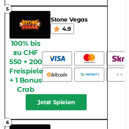
Stone Vegas
4.9
100% bis
zu CHF
550 + 200
Freispiele
+ 1 Bonus
Crab
Jetzt Spielen